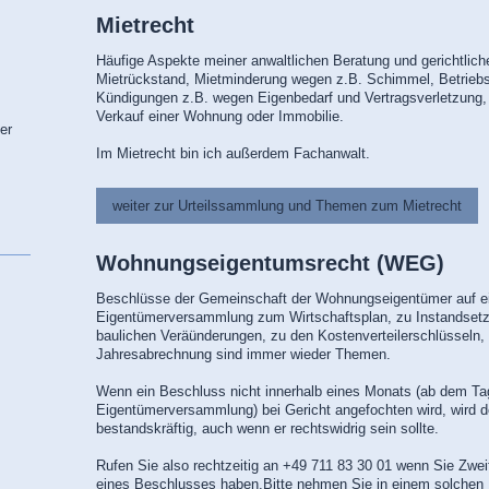
Mietrecht
Häufige Aspekte meiner anwaltlichen Beratung und gerichtlich
Mietrückstand, Mietminderung wegen z.B. Schimmel, Betrieb
Kündigungen z.B. wegen Eigenbedarf und Vertragsverletzung,
Verkauf einer Wohnung oder Immobilie.
er
Im Mietrecht bin ich außerdem Fachanwalt.
weiter zur Urteilssammlung und Themen zum Mietrecht
Wohnungseigentumsrecht (WEG)
Beschlüsse der Gemeinschaft der Wohnungseigentümer auf e
Eigentümerversammlung zum Wirtschaftsplan, zu Instandse
baulichen Veräünderungen, zu den Kostenverteilerschlüsseln,
Jahresabrechnung sind immer wieder Themen.
Wenn ein Beschluss nicht innerhalb eines Monats (ab dem Ta
Eigentümerversammlung) bei Gericht angefochten wird, wird 
bestandskräftig, auch wenn er rechtswidrig sein sollte.
Rufen Sie also rechtzeitig an
+49 711 83 30 01
wenn Sie Zweif
eines Beschlusses haben.Bitte nehmen Sie in einem solchen F