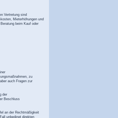
en Vertretung sind
skosten, Mieterhöhungen und
 Beratung beim Kauf oder
iner
tzungsmaßnahmen, zu
 aber auch Fragen zur
g der
der Beschluss
el an der Rechtmäßigkeit
all unbedingt direkten