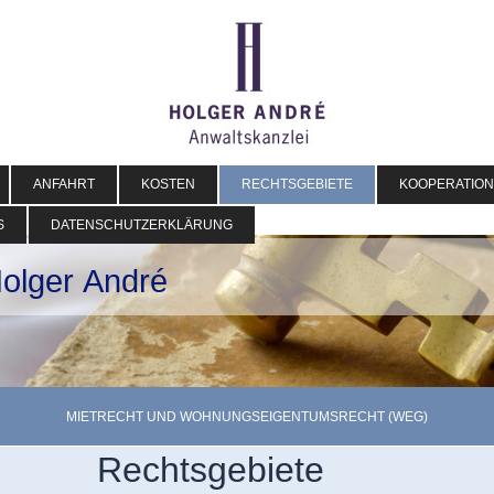
ANFAHRT
KOSTEN
RECHTSGEBIETE
KOOPERATIO
S
DATENSCHUTZERKLÄRUNG
Holger André
MIETRECHT UND WOHNUNGSEIGENTUMSRECHT (WEG)
Rechtsgebiete